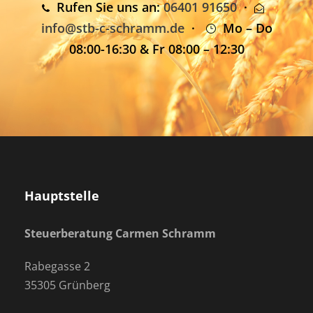
Rufen Sie uns an:
06401 91650
·
info@stb-c-schramm.de
·
Mo – Do
08:00-16:30 & Fr 08:00 – 12:30
Hauptstelle
Steuerberatung Carmen Schramm
Rabegasse 2
35305 Grünberg